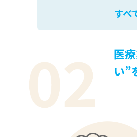
すべ
医療
い”