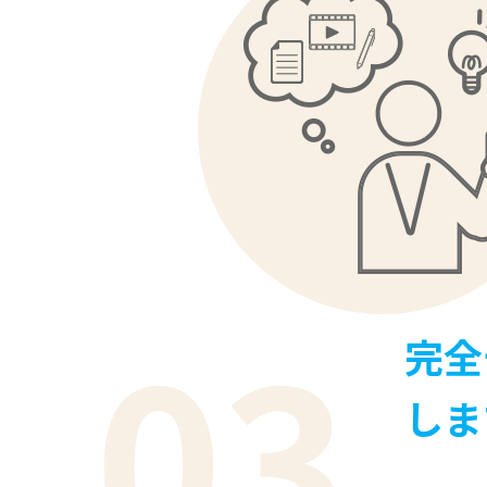
完全
しま