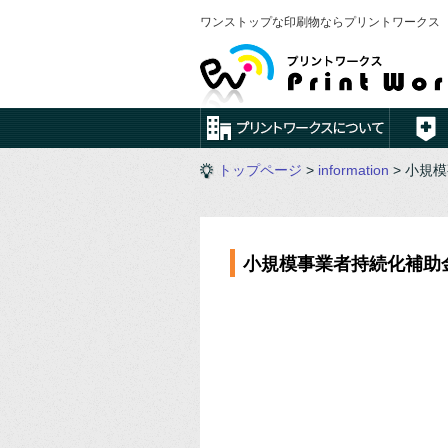
ワンストップな印刷物ならプリントワークス
トップページ
>
information
> 小規
小規模事業者持続化補助