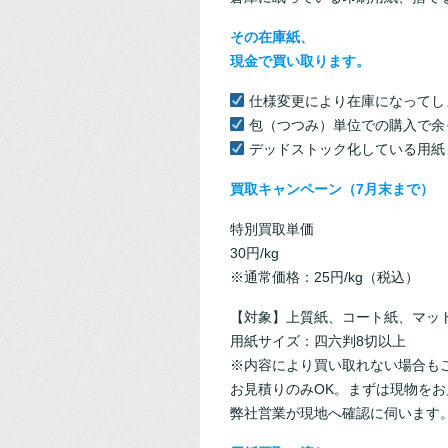
その在庫紙、
現金で買い取ります。
仕様変更により在庫になってし
包（つつみ）単位での購入で余
デッドストック化している用紙
買取キャンペーン（7月末まで）
特別買取単価
30円/kg
※通常価格：25円/kg（税込）
【対象】上質紙、コート紙、マット
用紙サイズ：四六判8切以上
※内容により買い取れない場合も
お見積りのみOK。まずは現物をお
弊社営業が現地へ確認に伺います